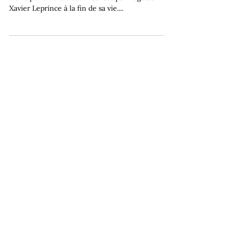
Xavier Leprince à la fin de sa vie....
+33 6 19 94 92 78
contact@fbaulme-finearts.com